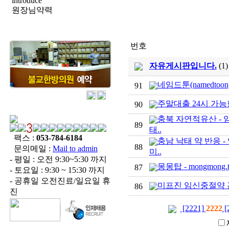
introduce
원장님약력
번호
자유게시판입니다.
(1)
네임드툰(namedt
91
주말대출 24시 가능
90
충북 자연적유산 -
89
태..
팩스 :
053-784-6184
충남 낙태 약 반응 
88
문의메일 :
Mail to admin
미..
- 평일 : 오전 9:30~5:30 까지
몽몽탑 - mongmong.t
87
- 토요일 : 9:30 ~ 15:30 까지
- 공휴일 오전진료/일요일 휴
미프진 임신중절약 관
86
진
[2221]
2222
[