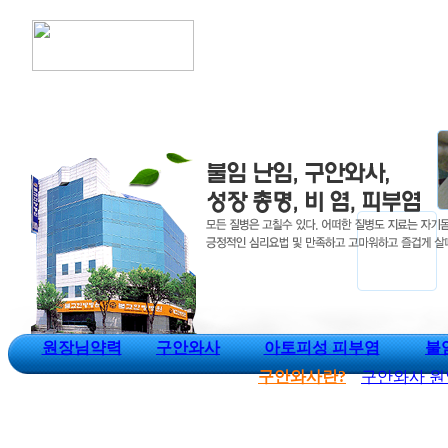
원장님약력
구안와사
아토피성 피부염
불
구안와사란?
구안와사 원